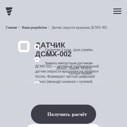
Главная
/
Наши разработки
/
Датчик скорости вращения ДСМХ-002
ДАТЧИК
Гарантия 2 года, срок службы
ДСМХ-002
15 лет
Замена импортным датчикам
ДСМХ-002 — активный одноканальный
(Braun, Jaquet, NORIS,
датчик скорости вращения на эффекте
Lenord+Bauer)
Холла. Формирует чистый цифровой
сигнал (меандр) начиная с нулевой
скорости. Прямая замена
Подходит для турбин,
одноканальных активных датчиков
судовых и
Braun, Jaquet, NORIS и Lenord+Bauer в
промышленных приводов
системах контроля турбин, судовых
двигателей и промышленных
агрегатов.
Получить расчёт