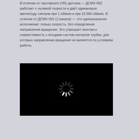
В отличие от пассивного (VR) датчика — ДСМХ-002
работает с нулевой скорости и даёт одинаковую
амплитуду сигнала при 1 об/мин и при 10 000 об/мин. В
отличие от ДСМХ-001 (2 канала) — это одноканальное
исполнение: только скорость, без определения
направления вращения. Это упрощает монтаж и
совместимость с входами систем контроля турбин, для
которых направление вращения не меняется по условиям
работы.