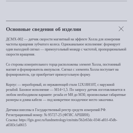
Основные сведения об изделии
ДСМХ-002 — датчик скорости магнитный на эффекте Холла для измерения
частоты вращения зубчатого колеса. Одноканальное исполнение: формирует
один выходной сигнал — прямоугольный меандр с частотой, пропорциональной
скорости вращения.
Со стороны измерительного торца расположены элемент Холла, постоянный
магнит и формирователь импульсов. Сигнал с элемента Холла поступает на
формирователь, где приобретает прямоугольную форму.
Корпус — неразборный, из нержавеющей стали 12Х18Н10Т, с наружной
резьбой. Базовое исполнение — M14×1,5. По запросу датчик изготавливается в
любом необходимом варианте: резьба от M8 до M30, произвольные габаритные
размеры и длина кабеля — под конкретное посадочное место заказчика.
Датчики внесены в Государственный реестр средств измерений РФ.
Регистрационный номер: № 95727-25 (ФГИС АРШИН).
Ссылка: https://fgis.gost.ru/fundmetrology/cm/mits/5b2e63dc-034f-a81f-45db-
a6583c1a0615