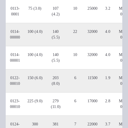
0113-
75 (3.0)
107
10
25000
3.2
M000
0001
(4.2)
001
0114-
100 (4.0)
140
22
32000
4.0
M000
00000
(5.5)
000
0114-
100 (4.0)
140
10
32000
4.0
M000
00001
(5.5)
001
0122-
150 (6.0)
203
6
11500
1.9
M000
00010
(8.0)
001
0123-
225 (9.0)
279
6
17000
2.8
M000
00010
(11.0)
001
0124-
300
381
7
22000
3.7
M000