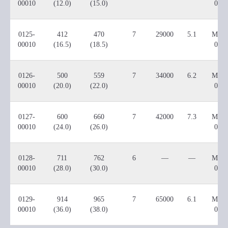
00010
(12.0)
(15.0)
002
0125-
412
470
7
29000
5.1
M000
00010
(16.5)
(18.5)
002
0126-
500
559
7
34000
6.2
M000
00010
(20.0)
(22.0)
002
0127-
600
660
7
42000
7.3
M000
00010
(24.0)
(26.0)
002
0128-
711
762
6
—
—
M000
00010
(28.0)
(30.0)
002
0129-
914
965
7
65000
6.1
M000
00010
(36.0)
(38.0)
004