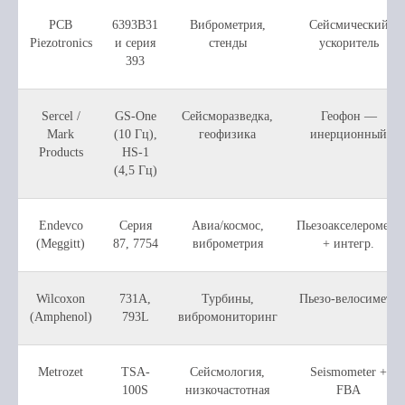
PCB
6393B31
Виброметрия,
Сейсмический
Piezotronics
и серия
стенды
ускоритель
393
Sercel /
GS-One
Сейсморазведка,
Геофон —
Mark
(10 Гц),
геофизика
инерционный
Products
HS-1
(4,5 Гц)
Endevco
Серия
Авиа/космос,
Пьезоакселерометр
(Meggitt)
87, 7754
виброметрия
+ интегр.
Wilcoxon
731A,
Турбины,
Пьезо-велосиметр
(Amphenol)
793L
вибромониторинг
Metrozet
TSA-
Сейсмология,
Seismometer +
100S
низкочастотная
FBA