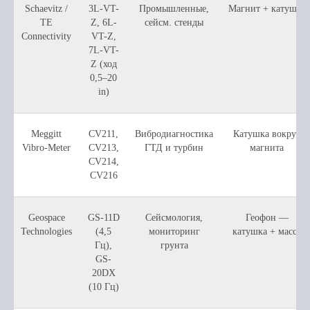
Schaevitz /
3L-VT-
Промышленные,
Магнит + катушка
TE
Z, 6L-
сейсм. стенды
Connectivity
VT-Z,
7L-VT-
Z (ход
0,5–20
in)
Meggitt
CV211,
Вибродиагностика
Катушка вокруг
Vibro-Meter
CV213,
ГТД и турбин
магнита
CV214,
CV216
Geospace
GS-11D
Сейсмология,
Геофон —
Technologies
(4,5
мониторинг
катушка + масса
Гц),
грунта
GS-
20DX
(10 Гц)