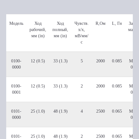
Модель
Ход
Ход
Чувств.
R,Ом
L, Гн
Замен
рабочий,
полный,
х/х,
магн
мм (in)
мм (in)
мВ/мм/
с
0100-
12 (0.5)
33 (1.3)
5
2000
0.085
M000
0000
000
0100-
12 (0.5)
33 (1.3)
2
2000
0.085
M000
0001
000
0101-
25 (1.0)
48 (1.9)
4
2500
0.065
M000
0000
000
0101-
25 (1.0)
48 (1.9)
2
2500
0.065
M000