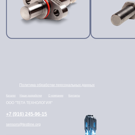
Политика обработки персональных данных
Каталог
Наши разработки
О компании
Контакты
ООО "ТЕТА ТЕХНОЛОГИЯ"
+7 (916) 245-96-15
sensors@testline.org