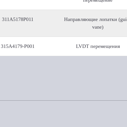
перемещение
311A5178P011
Направляющие лопатки (gui
vane)
315A4179-P001
LVDT перемещения