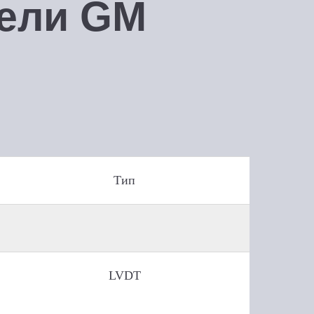
ели GM
Тип
LVDT