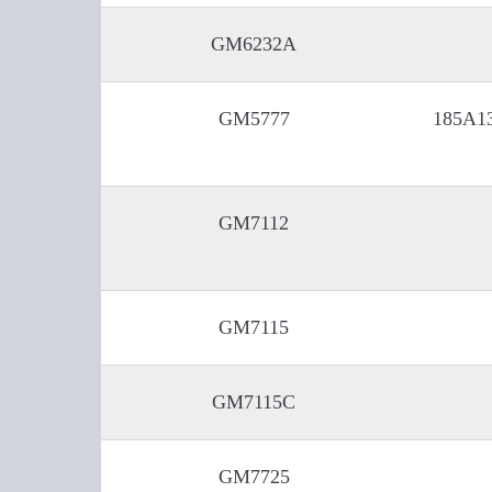
GM6232A
GM5777
185A13
GM7112
GM7115
GM7115C
GM7725