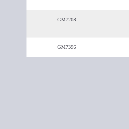
GM7208
GM7396