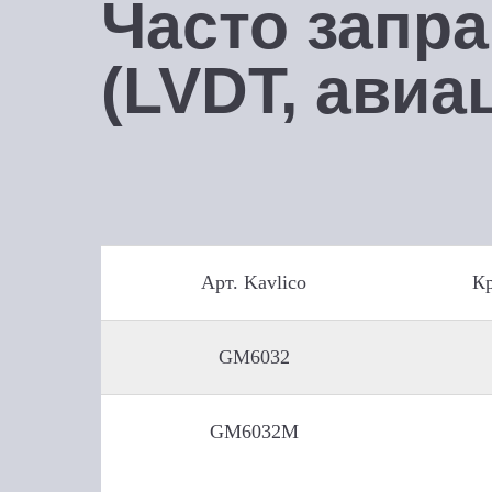
Часто запр
(LVDT, авиац
Арт. Kavlico
Кр
GM6032
GM6032M