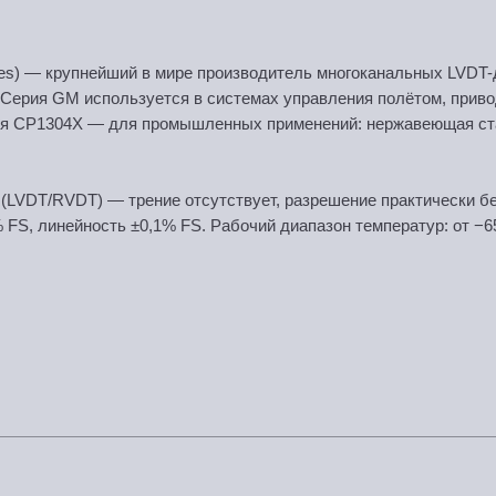
ogies) — крупнейший в мире производитель многоканальных LVDT
 Серия GM используется в системах управления полётом, приво
ия CP1304X — для промышленных применений: нержавеющая сталь
 (LVDT/RVDT) — трение отсутствует, разрешение практически б
5% FS, линейность ±0,1% FS. Рабочий диапазон температур: от −