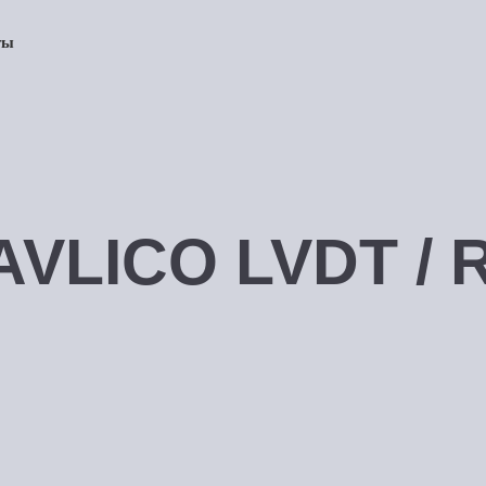
ты
VLICO LVDT / 