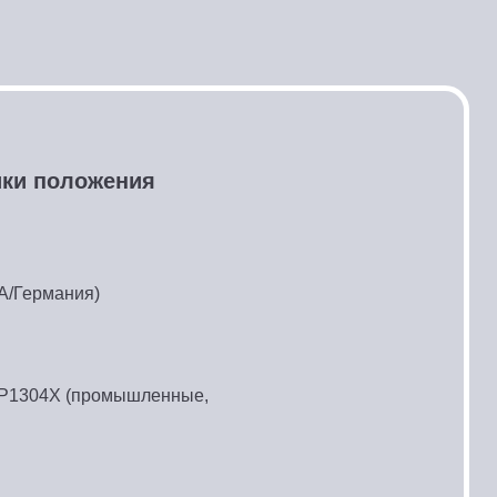
ики положения
ША/Германия)
CP1304X (промышленные,