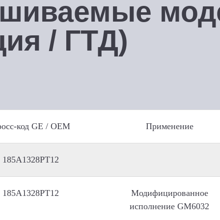
ашиваемые мод
ия / ГТД)
осс-код GE / OEM
Применение
185A1328PT12
185A1328PT12
Модифицированное
исполнение GM6032