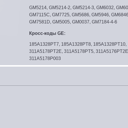
GM5214, GM5214-2, GM5214-3, GM6032, GM6
GM7115C, GM7725, GM5686, GM5946, GM6846
GM7581D, GM5005, GM0037, GM7184-4-6
Кросс-коды GE:
185A1328PT7, 185A1328PT8, 185A1328PT10,
311A5178PT2E, 311A5178PT5, 311A5176PT2E
311A5178P003