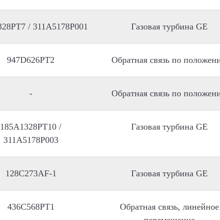
28PT7 / 311A5178P001
Газовая турбина GE
947D626PT2
Обратная связь по положен
-
Обратная связь по положен
185A1328PT10 /
Газовая турбина GE
311A5178P003
128C273AF-1
Газовая турбина GE
436C568PT1
Обратная связь, линейное