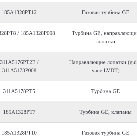
185A1328PT12
Газовая турбина GE
28PT8 / 185A1328P008
Турбина GE, направляющи
лопатки
311A5176PT2E /
Направляющие лопатки (gui
311A5178P008
vane LVDT)
311A5178PT5
Турбина GE
185A1328PT7
Турбина GE, клапаны
185A1328PT10
Газовая турбина GE