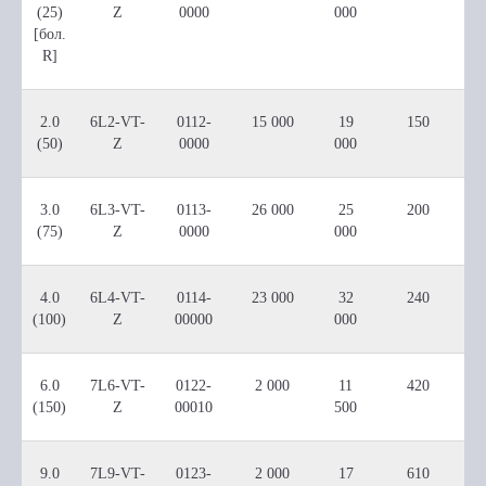
(25)
Z
0000
000
[бол.
R]
2.0
6L2-VT-
0112-
15 000
19
150
(50)
Z
0000
000
3.0
6L3-VT-
0113-
26 000
25
200
(75)
Z
0000
000
4.0
6L4-VT-
0114-
23 000
32
240
(100)
Z
00000
000
6.0
7L6-VT-
0122-
2 000
11
420
(150)
Z
00010
500
9.0
7L9-VT-
0123-
2 000
17
610