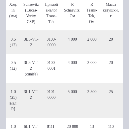
Ход,
Schaevitz
Прямой
R
R
Масса
in
(Lucas-
аналог
Schaevitz,
Trans-
катушки,
(мм)
Varity
Trans-
Ом
Tek,
г
CSP)
Tek
Ом
0.5
3L5-VT-
0100-
4 000
2 000
20
(12)
Z
0000
0.5
3L5-VT-
0100-
4 000
2 000
20
(12)
Z
0001
(cunife)
1.0
3L1-VT-
0101-
5 000
2 500
25
(25)
Z
0000
[мал.
R]
1.0
6L1-VT-
0111-
20 000
13
110