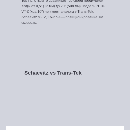
Tek Inc. открыто сравнивает со своей продукцией
Ходы от 0,5" (12 мм) до 20" (508 мм). Модель 7L10-
VT-Z (ход 10") не имеет аналога у Trans-Tek.
Schaevitz M-12, LA-27-A — позиционирование, не
скорость.
Schaevitz vs Trans-Tek