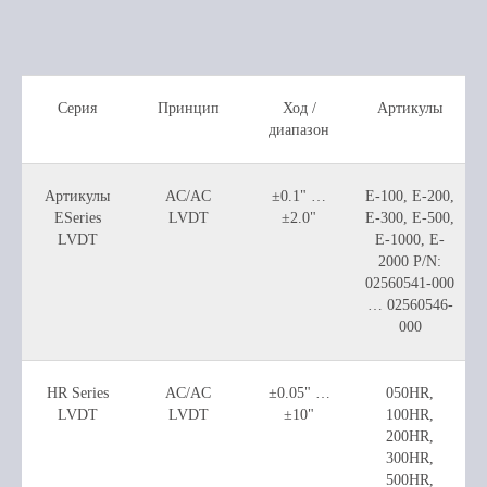
Серия
Принцип
Ход /
Артикулы
диапазон
Артикулы
AC/AC
±0.1" …
E-100, E-200,
ESeries
LVDT
±2.0"
E-300, E-500,
LVDT
E-1000, E-
2000 P/N:
02560541-000
… 02560546-
000
HR Series
AC/AC
±0.05" …
050HR,
LVDT
LVDT
±10"
100HR,
200HR,
300HR,
500HR,