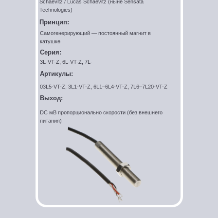
Schaevitz / Lucas Schaevitz (ныне Sensata
Technologies)
Принцип:
Самогенерирующий — постоянный магнит в
катушке
Серия:
3L-VT-Z, 6L-VT-Z, 7L-
Артикулы:
03L5-VT-Z, 3L1-VT-Z, 6L1–6L4-VT-Z, 7L6–7L20-VT-Z
Выход:
DC мВ пропорционально скорости (без внешнего
питания)