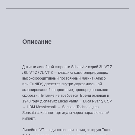
Описание
Датчики линейной скорости Schaevitz серий 3L-VT-Z
/ 6L-VT-Z / 7L-VT-Z — классика самогенерирующих
высококоэрцитивный постоянный магнит (Alnico
или CuNiFe) движется внутри двухсекционной
экранированной напряжение, пропорциональное
скорости. Питание не требуется. Бренд основан в
1943 году (Schaevitz Lucas Varity → Lucas-Varity CSP
→ HBM-Messtechnik → Sensata Technologies.
Sensata сохраняет артикулы через параллельный
импорт.
Линейка LVT — единственная серия, которую Trans-