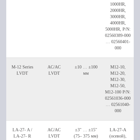
1000HR,
2000HR,
3000HR,
4000HR,
5000HR, P/N:
02560389-000
… 02560401-
000
M-12 Series
AC/AC
±10 … ±100
M12-10,
LVDT
LVDT
мм
M12-20,
M12-30,
M12-50,
M12-100 P/N:
02561036-000
… 02561040-
000
LA-27- A /
AC/AC
±3" … ±15"
LA-27-A
LA-27- R
LVDT
(75– 375 мм)
(осевой),