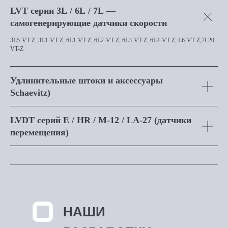
LVT серии 3L / 6L / 7L —
самогенерирующие датчики скорости
3L5-VT-Z, 3L1-VT-Z, 6L1-VT-Z, 6L2-VT-Z, 6L3-VT-Z, 6L4-VT-Z, L6-VT-Z,7L20-
VT-Z
Удлинительные штоки и аксессуары
Schaevitz)
LVDT серий E / HR / M-12 / LA-27 (датчики
перемещения)
НАШИ